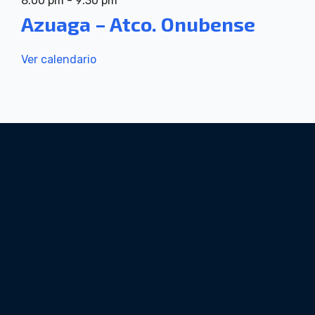
8:00 pm
-
9:30 pm
Azuaga – Atco. Onubense
Ver calendario