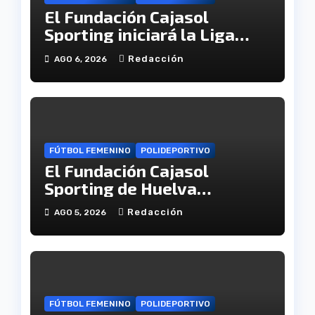
El Fundación Cajasol
Sporting iniciará la Liga
recibiendo al Cacereño
Redacción
AGO 6, 2026
Atlético
FÚTBOL FEMENINO
POLIDEPORTIVO
El Fundación Cajasol
Sporting de Huelva
disputará la Copa de
Redacción
AGO 5, 2026
Andalucía en el Estadio
Antonio Toledo Sánchez
FÚTBOL FEMENINO
POLIDEPORTIVO