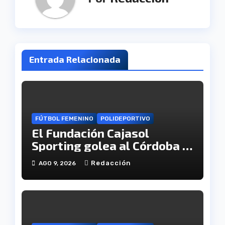
Entrada Relacionada
FÚTBOL FEMENINO
POLIDEPORTIVO
El Fundación Cajasol
Sporting golea al Córdoba y
se cita con el Granada en
Redacción
AGO 9, 2026
semifinales de Copa