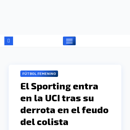
Ir
al
contenido
FÚTBOL FEMENINO
El Sporting entra
en la UCI tras su
derrota en el feudo
del colista