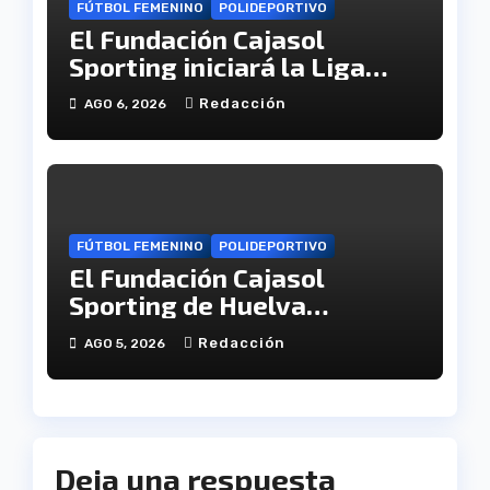
FÚTBOL FEMENINO
POLIDEPORTIVO
El Fundación Cajasol
Sporting iniciará la Liga
recibiendo al Cacereño
Redacción
AGO 6, 2026
Atlético
FÚTBOL FEMENINO
POLIDEPORTIVO
El Fundación Cajasol
Sporting de Huelva
disputará la Copa de
Redacción
AGO 5, 2026
Andalucía en el Estadio
Antonio Toledo Sánchez
Deja una respuesta