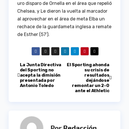
uro disparo de Ornella en el área que repelió
Chelsea, y Le dieron la vuelta al marcador
al aprovechar en el área de meta Elba un
rechace de la guardameta inglesa a remate
de Esther (57′).
Navegación
La Junta Directiva
El Sporting ahonda
del Sporting no
su crisis de
acepta la dimisión
resultados
de
presentada por
dejándose
Antonio Toledo
remontar un 2-0
entradas
ante el Athletic
Por
Redacción