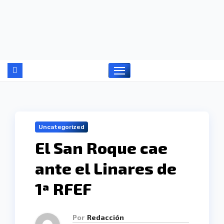
Ir
al
contenido
Uncategorized
El San Roque cae
ante el Linares de
1ª RFEF
Por
Redacción