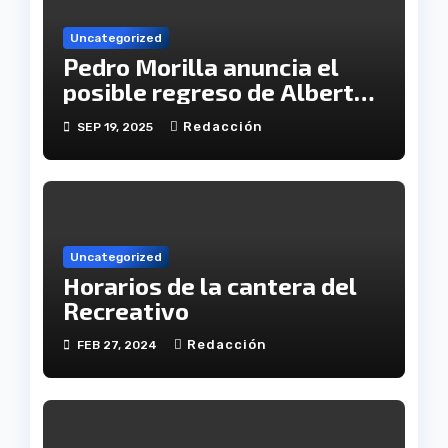
Uncategorized
Pedro Morilla anuncia el
posible regreso de Alberto
López a la convocatoria
Redacción
SEP 19, 2025
Uncategorized
Horarios de la cantera del
Recreativo
Redacción
FEB 27, 2024