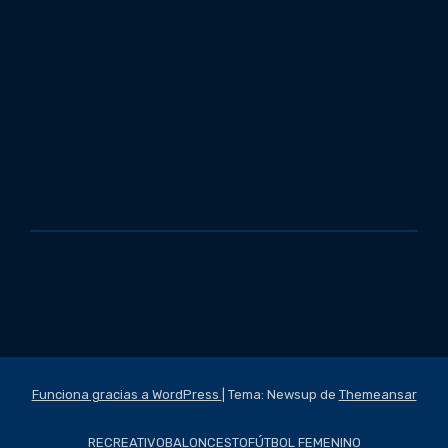
Funciona gracias a WordPress
|
Tema: Newsup de
Themeansar
RECREATIVO
BALONCESTO
FÚTBOL FEMENINO