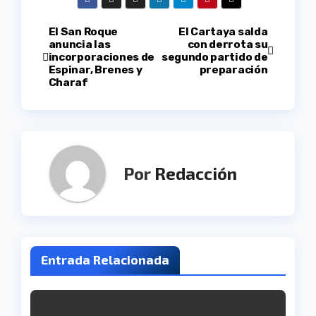
Navegación
El San Roque
El Cartaya salda
anuncia las
con derrota su
incorporaciones de
segundo partido de
de
Espinar, Brenes y
preparación
Charaf
entradas
Por
Redacción
Entrada Relacionada