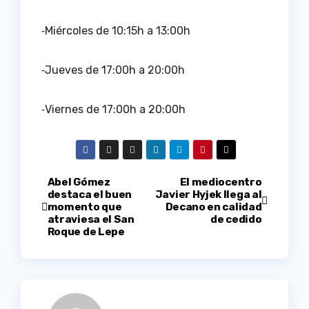
⁃Miércoles de 10:15h a 13:00h
⁃Jueves de 17:00h a 20:00h
⁃Viernes de 17:00h a 20:00h
Navegación
Abel Gómez
El mediocentro
destaca el buen
Javier Hyjek llega al
momento que
Decano en calidad
de
atraviesa el San
de cedido
Roque de Lepe
entradas