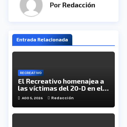
Por
Redacción
Entrada Relacionada
RECREATIVO
El Recreativo homenajea a
las víctimas del 20-D en el
XX aniversario de la
Redacción
AGO 5, 2026
tragedia