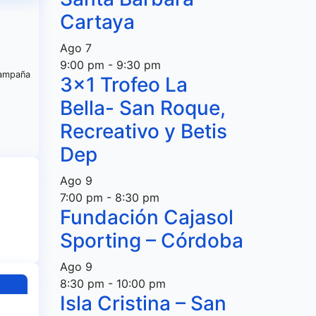
Cartaya
Ago
7
9:00 pm
-
9:30 pm
 campaña
3×1 Trofeo La
Bella- San Roque,
Recreativo y Betis
Dep
Ago
9
7:00 pm
-
8:30 pm
Fundación Cajasol
Sporting – Córdoba
Ago
9
8:30 pm
-
10:00 pm
Isla Cristina – San