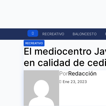
Ir
al
contenido
RECREATIVO
BALONCESTO
RECREATIVO
El mediocentro Ja
en calidad de ced
Por
Redacción
Ene 23, 2023