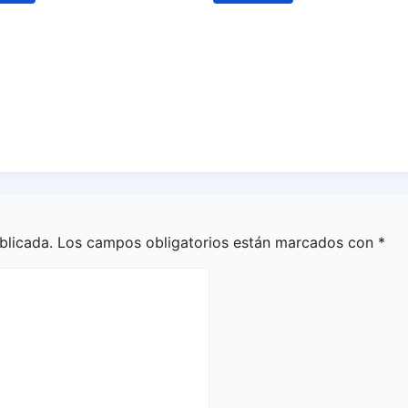
ecreativo
Leandro Martínez,
najea a las
más madera para e
imas del 20-D en
ataque del Decano
X aniversario de la
Ago 4, 2026
Redacción
edia
5, 2026
Redacción
blicada.
Los campos obligatorios están marcados con
*