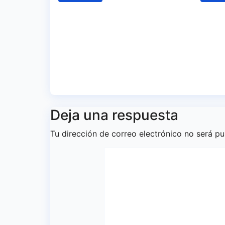
Samu Cortés e Iván
El R
Benito, la ilusión de
home
los jóvenes al servicio
víct
del Decano
el X
trag
Ago 6, 2026
Redacción
Ago 
Deja una respuesta
Tu dirección de correo electrónico no será pu