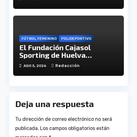
Atlético
FÚTBOL FEMENINO
POLIDEPORTIVO
El Fundación Cajasol
Sporting de Huelva
disputará la Copa de
Redacción
AGO 5, 2026
Andalucía en el Estadio
Antonio Toledo Sánchez
Deja una respuesta
Tu dirección de correo electrónico no será
publicada.
Los campos obligatorios están