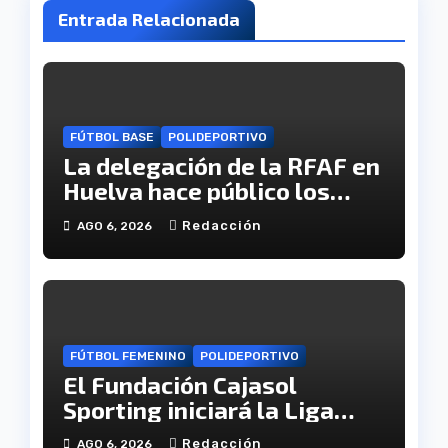
Entrada Relacionada
FÚTBOL BASE
POLIDEPORTIVO
La delegación de la RFAF en
Huelva hace público los
calendarios de la categoría
Redacción
AGO 6, 2026
juvenil
FÚTBOL FEMENINO
POLIDEPORTIVO
El Fundación Cajasol
Sporting iniciará la Liga
recibiendo al Cacereño
Redacción
AGO 6, 2026