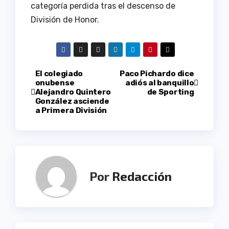
categoría perdida tras el descenso de
División de Honor.
Navegación
El colegiado
Paco Pichardo dice
onubense
adiós al banquillo
Alejandro Quintero
de Sporting
de
González asciende
a Primera División
entradas
Por
Redacción