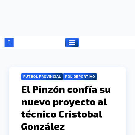
Ir
al
contenido
FÚTBOL PROVINCIAL
POLIDEPORTIVO
El Pinzón confía su
nuevo proyecto al
técnico Cristobal
González