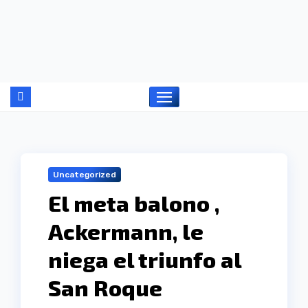
Ir
al
contenido
Uncategorized
El meta balono ,
Ackermann, le
niega el triunfo al
San Roque