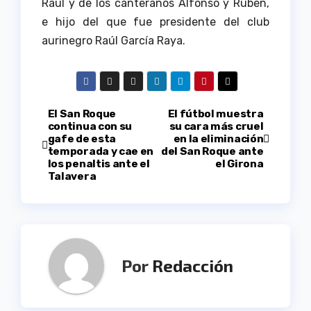
Raúl y de los canteranos Alfonso y Rubén,
e hijo del que fue presidente del club
aurinegro Raúl García Raya.
Navegación
El San Roque
El fútbol muestra
continua con su
su cara más cruel
gafe de esta
en la eliminación
de
temporada y cae en
del San Roque ante
los penaltis ante el
el Girona
entradas
Talavera
Por
Redacción