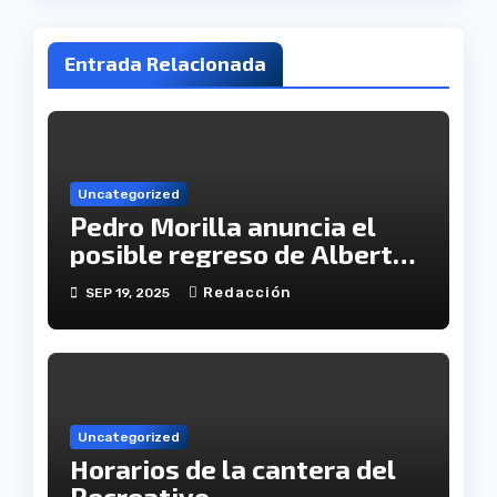
Entrada Relacionada
Uncategorized
Pedro Morilla anuncia el
posible regreso de Alberto
López a la convocatoria
Redacción
SEP 19, 2025
Uncategorized
Horarios de la cantera del
Recreativo