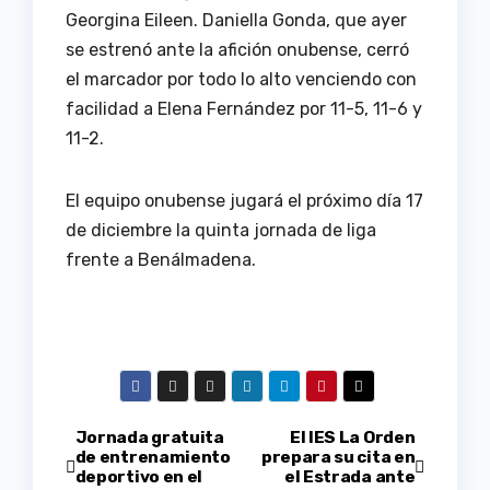
Georgina Eileen. Daniella Gonda, que ayer
se estrenó ante la afición onubense, cerró
el marcador por todo lo alto venciendo con
facilidad a Elena Fernández por 11-5, 11-6 y
11-2.
El equipo onubense jugará el próximo día 17
de diciembre la quinta jornada de liga
frente a Benálmadena.
Navegación
Jornada gratuita
El IES La Orden
de entrenamiento
prepara su cita en
deportivo en el
el Estrada ante