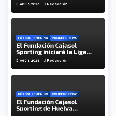
calendarios de la categoría
Redacción
AGO 6, 2026
juvenil
FÚTBOL FEMENINO
POLIDEPORTIVO
El Fundación Cajasol
Sporting iniciará la Liga
recibiendo al Cacereño
Redacción
AGO 6, 2026
Atlético
FÚTBOL FEMENINO
POLIDEPORTIVO
El Fundación Cajasol
Sporting de Huelva
disputará la Copa de