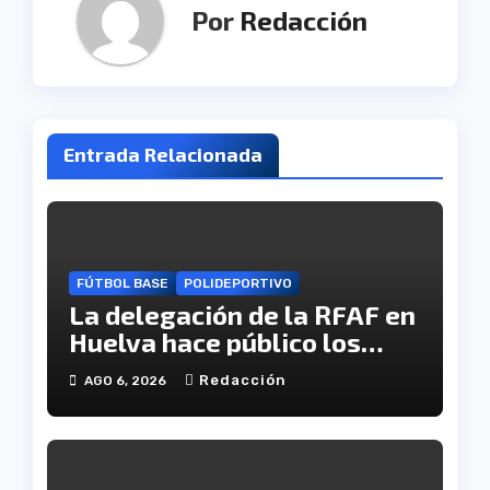
Por
Redacción
Entrada Relacionada
FÚTBOL BASE
POLIDEPORTIVO
La delegación de la RFAF en
Huelva hace público los
calendarios de la categoría
Redacción
AGO 6, 2026
juvenil