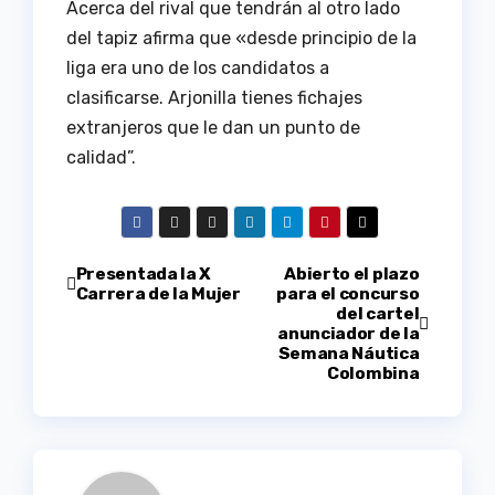
Acerca del rival que tendrán al otro lado
del tapiz afirma que «desde principio de la
liga era uno de los candidatos a
clasificarse. Arjonilla tienes fichajes
extranjeros que le dan un punto de
calidad”.
Navegación
Presentada la X
Abierto el plazo
Carrera de la Mujer
para el concurso
del cartel
de
anunciador de la
Semana Náutica
entradas
Colombina