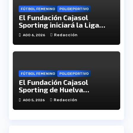
FÚTBOL FEMENINO
POLIDEPORTIVO
El Fundación Cajasol
Sporting iniciará la Liga
recibiendo al Cacereño
Redacción
AGO 6, 2026
Atlético
FÚTBOL FEMENINO
POLIDEPORTIVO
El Fundación Cajasol
Sporting de Huelva
disputará la Copa de
Redacción
AGO 5, 2026
Andalucía en el Estadio
Antonio Toledo Sánchez