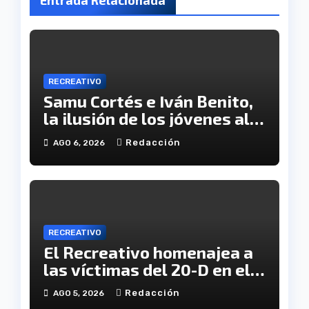
RECREATIVO
Samu Cortés e Iván Benito,
la ilusión de los jóvenes al
servicio del Decano
Redacción
AGO 6, 2026
RECREATIVO
El Recreativo homenajea a
las víctimas del 20-D en el
XX aniversario de la
Redacción
AGO 5, 2026
tragedia