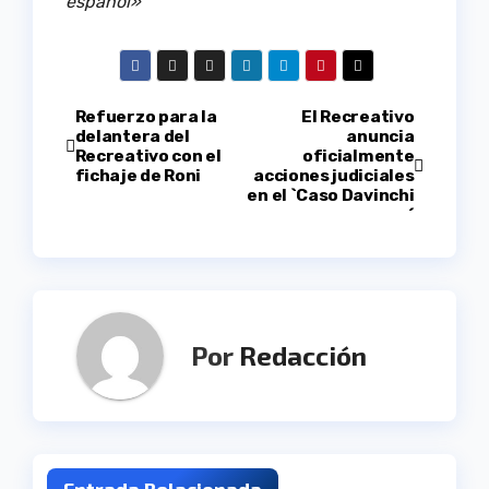
español»
Navegación
Refuerzo para la
El Recreativo
delantera del
anuncia
Recreativo con el
oficialmente
de
fichaje de Roni
acciones judiciales
en el `Caso Davinchi
entradas
´
Por
Redacción
Entrada Relacionada