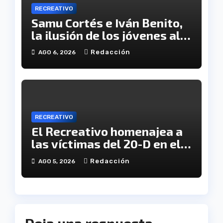
RECREATIVO
Samu Cortés e Iván Benito,
la ilusión de los jóvenes al
servicio del Decano
Redacción
AGO 6, 2026
RECREATIVO
El Recreativo homenajea a
las víctimas del 20-D en el
XX aniversario de la
Redacción
AGO 5, 2026
tragedia
Deja una respuesta