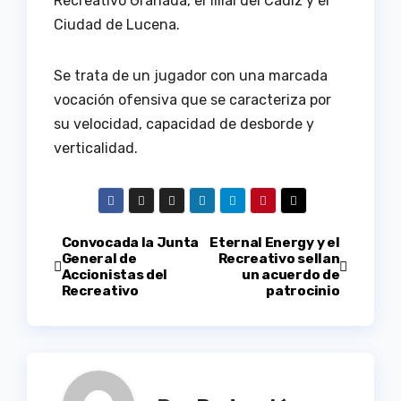
Recreativo Granada, el filial del Cádiz y el
Ciudad de Lucena.
Se trata de un jugador con una marcada
vocación ofensiva que se caracteriza por
su velocidad, capacidad de desborde y
verticalidad.
Navegación
Convocada la Junta
Eternal Energy y el
General de
Recreativo sellan
Accionistas del
un acuerdo de
de
Recreativo
patrocinio
entradas