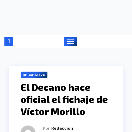
Ir
al
contenido
RECREATIVO
El Decano hace
oficial el fichaje de
Víctor Morillo
Por
Redacción