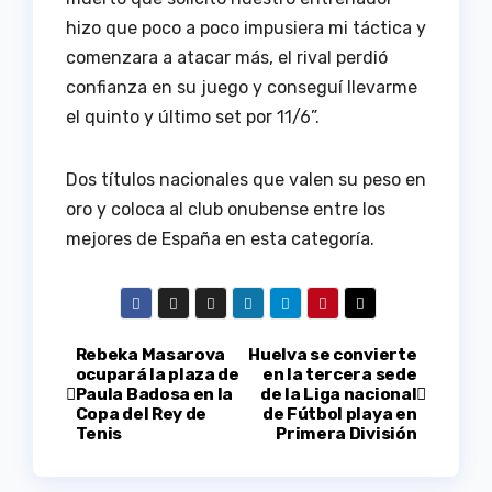
hizo que poco a poco impusiera mi táctica y
comenzara a atacar más, el rival perdió
confianza en su juego y conseguí llevarme
el quinto y último set por 11/6”.
Dos títulos nacionales que valen su peso en
oro y coloca al club onubense entre los
mejores de España en esta categoría.
Navegación
Rebeka Masarova
Huelva se convierte
ocupará la plaza de
en la tercera sede
Paula Badosa en la
de la Liga nacional
de
Copa del Rey de
de Fútbol playa en
Tenis
Primera División
entradas