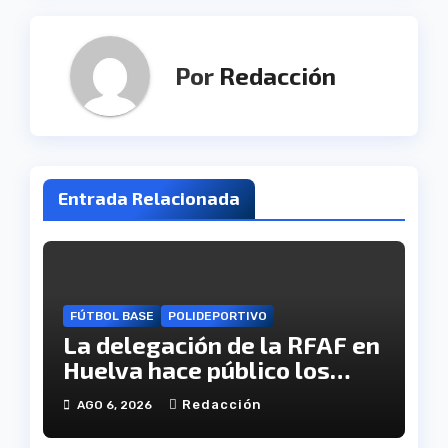
Por
Redacción
Entrada Relacionada
FÚTBOL BASE
POLIDEPORTIVO
La delegación de la RFAF en
Huelva hace público los
calendarios de la categoría
Redacción
AGO 6, 2026
juvenil