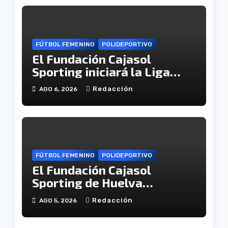
FÚTBOL FEMENINO
POLIDEPORTIVO
El Fundación Cajasol
Sporting iniciará la Liga
recibiendo al Cacereño
Redacción
AGO 6, 2026
Atlético
FÚTBOL FEMENINO
POLIDEPORTIVO
El Fundación Cajasol
Sporting de Huelva
disputará la Copa de
Redacción
AGO 5, 2026
Andalucía en el Estadio
Antonio Toledo Sánchez