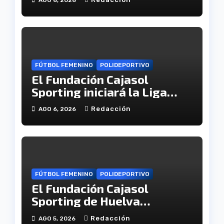
juvenil
FÚTBOL FEMENINO
POLIDEPORTIVO
El Fundación Cajasol
Sporting iniciará la Liga
recibiendo al Cacereño
Redacción
AGO 6, 2026
Atlético
FÚTBOL FEMENINO
POLIDEPORTIVO
El Fundación Cajasol
Sporting de Huelva
disputará la Copa de
Redacción
AGO 5, 2026