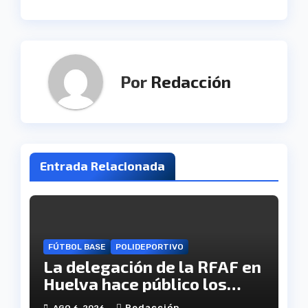
entradas
Por
Redacción
Entrada Relacionada
FÚTBOL BASE
POLIDEPORTIVO
La delegación de la RFAF en
Huelva hace público los
calendarios de la categoría
Redacción
AGO 6, 2026