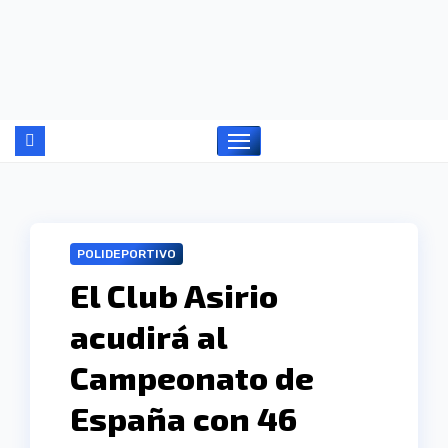
Ir
al
contenido
POLIDEPORTIVO
El Club Asirio
acudirá al
Campeonato de
España con 46