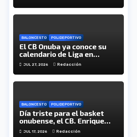
BALONCESTO
POLIDEPORTIVO
El CB Onuba ya conoce su
calendario de Liga en
Tercera FEB
Redacción
JUL 27, 2026
BALONCESTO
POLIDEPORTIVO
Día triste para el basket
onubense, el CB. Enrique
Benítez cesa en su
Redacción
JUL 17, 2026
actividad como club