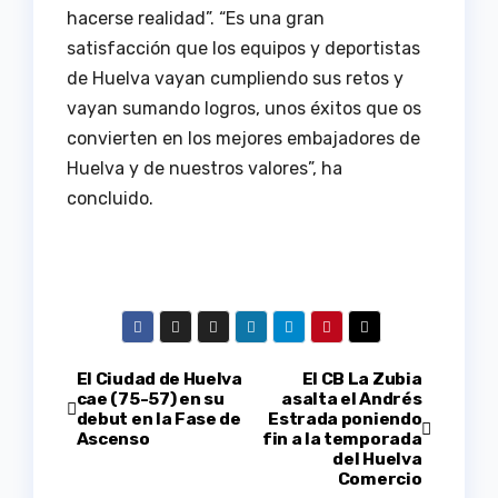
hacerse realidad”. “Es una gran
satisfacción que los equipos y deportistas
de Huelva vayan cumpliendo sus retos y
vayan sumando logros, unos éxitos que os
convierten en los mejores embajadores de
Huelva y de nuestros valores”, ha
concluido.
Navegación
El Ciudad de Huelva
El CB La Zubia
cae (75-57) en su
asalta el Andrés
debut en la Fase de
Estrada poniendo
de
Ascenso
fin a la temporada
del Huelva
entradas
Comercio