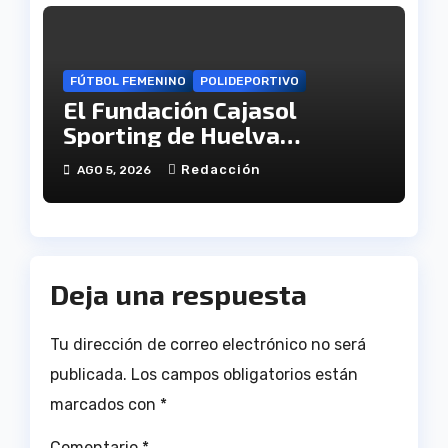
FÚTBOL FEMENINO
POLIDEPORTIVO
El Fundación Cajasol
Sporting de Huelva
disputará la Copa de
Redacción
AGO 5, 2026
Andalucía en el Estadio
Antonio Toledo Sánchez
Deja una respuesta
Tu dirección de correo electrónico no será
publicada.
Los campos obligatorios están
marcados con
*
Comentario
*