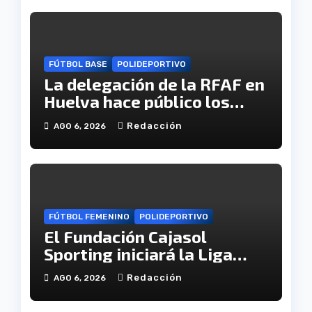
FÚTBOL BASE
POLIDEPORTIVO
La delegación de la RFAF en
Huelva hace público los
calendarios de la categoría
Redacción
AGO 6, 2026
juvenil
FÚTBOL FEMENINO
POLIDEPORTIVO
El Fundación Cajasol
Sporting iniciará la Liga
recibiendo al Cacereño
Redacción
AGO 6, 2026
Atlético