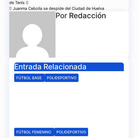
de Tenis
de
Juanma Cebolla se despide del Ciudad de Huelva
Por
Redacción
entradas
Entrada Relacionada
FÚTBOL BASE
POLIDEPORTIVO
La delegación de la RFAF en
Huelva hace público los
calendarios de la categoría
juvenil
Ago 6, 2026
Redacción
FÚTBOL FEMENINO
POLIDEPORTIVO