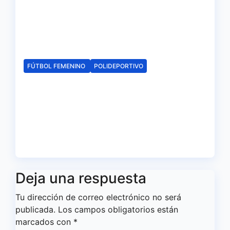
El Fundación Cajasol Sporting
iniciará la Liga recibiendo al
Cacereño Atlético
Ago 6, 2026
Redacción
FÚTBOL FEMENINO
POLIDEPORTIVO
El Fundación Cajasol Sporting
de Huelva disputará la Copa
de Andalucía en el Estadio
Antonio Toledo Sánchez
Ago 5, 2026
Redacción
Deja una respuesta
Tu dirección de correo electrónico no será
publicada.
Los campos obligatorios están
marcados con
*