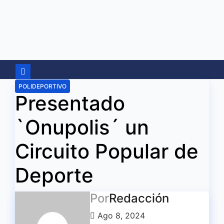
Ir
al
contenido
POLIDEPORTIVO
Presentado
`Onupolis´ un
Circuito Popular de
Deporte
Por
Redacción
Ago 8, 2024