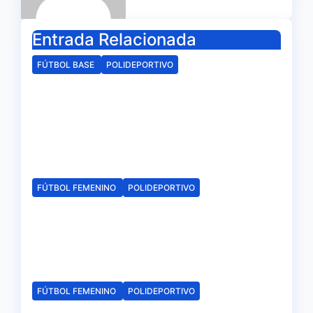
Entrada Relacionada
FÚTBOL BASE
POLIDEPORTIVO
La delegación de la RFAF en
Huelva hace público los
calendarios de la categoría
juvenil
Ago 6, 2026
Redacción
FÚTBOL FEMENINO
POLIDEPORTIVO
El Fundación Cajasol Sporting
iniciará la Liga recibiendo al
Cacereño Atlético
Ago 6, 2026
Redacción
FÚTBOL FEMENINO
POLIDEPORTIVO
El Fundación Cajasol Sporting