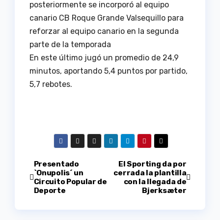
posteriormente se incorporó al equipo
canario CB Roque Grande Valsequillo para
reforzar al equipo canario en la segunda
parte de la temporada
En este último jugó un promedio de 24,9
minutos, aportando 5,4 puntos por partido,
5,7 rebotes.
Navegación
Presentado
El Sporting da por
`Onupolis´ un
cerrada la plantilla
Circuito Popular de
con la llegada de
de
Deporte
Bjerksæter
entradas