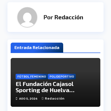
Por
Redacción
Entrada Relacionada
FÚTBOL FEMENINO
POLIDEPORTIVO
El Fundación Cajasol
Sporting de Huelva
disputará la Copa de
Redacción
AGO 5, 2026
Andalucía en el Estadio
Antonio Toledo Sánchez