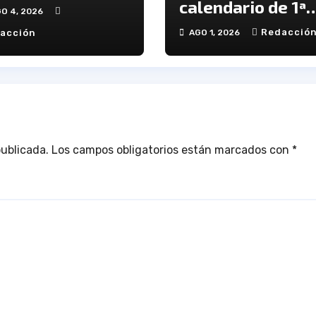
daluza Senior
calendario de 1ª
O 4, 2026
Andaluza Senior
Redacció
acción
AGO 1, 2026
publicada.
Los campos obligatorios están marcados con
*