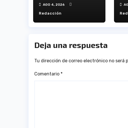
Trofeo La Bella de
An
AGO 4, 2026
AG
este viernes
Redacción
Red
Deja una respuesta
Tu dirección de correo electrónico no será 
Comentario
*