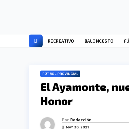
Ir
al
contenido
RECREATIVO
BALONCESTO
F
FÚTBOL PROVINCIAL
El Ayamonte, nue
Honor
Por
Redacción
MAY 30, 2021