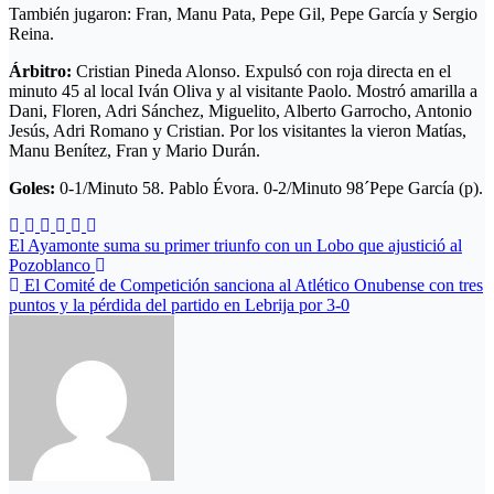
También jugaron: Fran, Manu Pata, Pepe Gil, Pepe García y Sergio
Reina.
Árbitro:
Cristian Pineda Alonso. Expulsó con roja directa en el
minuto 45 al local Iván Oliva y al visitante Paolo. Mostró amarilla a
Dani, Floren, Adri Sánchez, Miguelito, Alberto Garrocho, Antonio
Jesús, Adri Romano y Cristian. Por los visitantes la vieron Matías,
Manu Benítez, Fran y Mario Durán.
Goles:
0-1/Minuto 58. Pablo Évora. 0-2/Minuto 98´Pepe García (p).
Navegación
El Ayamonte suma su primer triunfo con un Lobo que ajustició al
Pozoblanco
de
El Comité de Competición sanciona al Atlético Onubense con tres
entradas
puntos y la pérdida del partido en Lebrija por 3-0