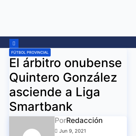
Ir
al
contenido
FÚTBOL PROVINCIAL
El árbitro onubense
Quintero González
asciende a Liga
Smartbank
Por
Redacción
Jun 9, 2021