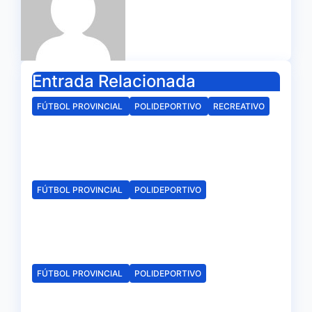
Entrada Relacionada
FÚTBOL PROVINCIAL
POLIDEPORTIVO
RECREATIVO
Establecidos los horarios del
Trofeo La Bella de este viernes
Ago 4, 2026
Redacción
FÚTBOL PROVINCIAL
POLIDEPORTIVO
Calendarios de los dos grupos
de 2ª Andaluza Senior
Ago 4, 2026
Redacción
FÚTBOL PROVINCIAL
POLIDEPORTIVO
Sorteado el calendario de 1ª
Andaluza Senior