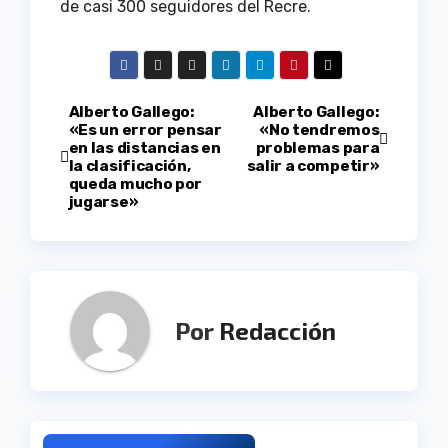
de casi 300 seguidores del Recre.
Navegación
Alberto Gallego:
Alberto Gallego:
«Es un error pensar
«No tendremos
en las distancias en
problemas para
de
la clasificación,
salir a competir»
queda mucho por
entradas
jugarse»
Por
Redacción