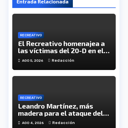
Entrada Relacionada
RECREATIVO
El Recreativo homenajea a
las víctimas del 20-D en el
XX aniversario de la
Redacción
AGO 5, 2026
tragedia
RECREATIVO
Leandro Martínez, más
madera para el ataque del
Decano
Redacción
AGO 4, 2026