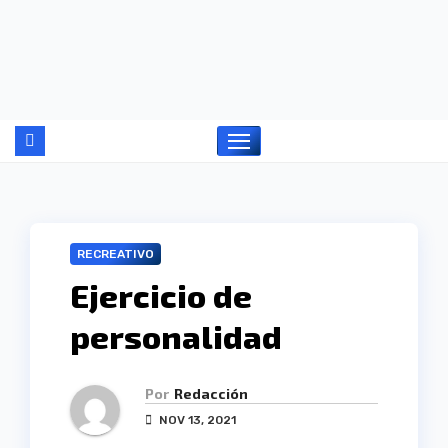
Ir
al
contenido
RECREATIVO
Ejercicio de
personalidad
Por
Redacción
NOV 13, 2021