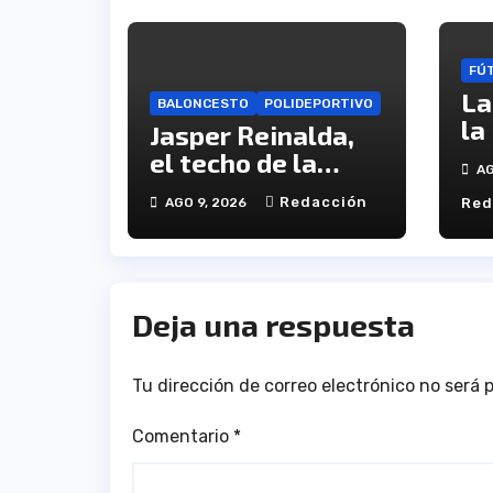
FÚ
La
BALONCESTO
POLIDEPORTIVO
la
Jasper Reinalda,
ha
el techo de la
AG
ca
categoría que
Redacción
AGO 9, 2026
Red
ca
refuerza el juego
interior del CB.
Onuba
Deja una respuesta
Tu dirección de correo electrónico no será 
Comentario
*