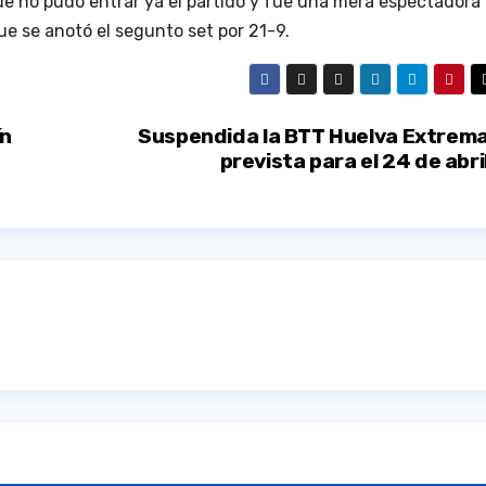
que no pudo entrar ya el partido y fue una mera espectadora
ue se anotó el segunto set por 21-9.
ín
Suspendida la BTT Huelva Extrem
prevista para el 24 de abri