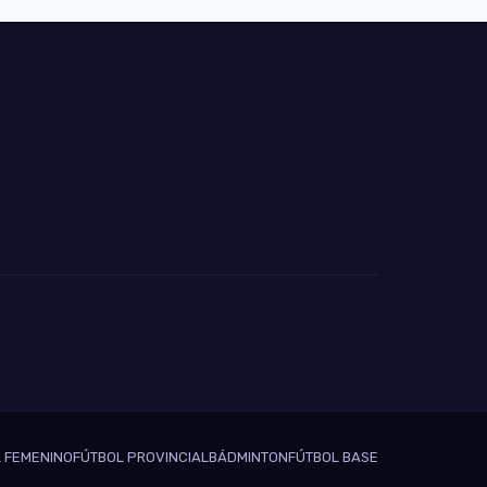
 FEMENINO
FÚTBOL PROVINCIAL
BÁDMINTON
FÚTBOL BASE