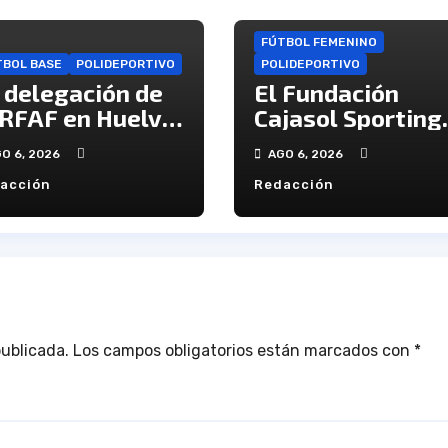
FÚTBOL FEMENINO
TBOL BASE
POLIDEPORTIVO
POLIDEPORTIVO
 delegación de
El Fundación
 RFAF en Huelva
Cajasol Sporting
ce público los
iniciará la Liga
O 6, 2026
AGO 6, 2026
lendarios de la
recibiendo al
acción
Redacción
tegoría juvenil
Cacereño Atlétic
publicada.
Los campos obligatorios están marcados con
*