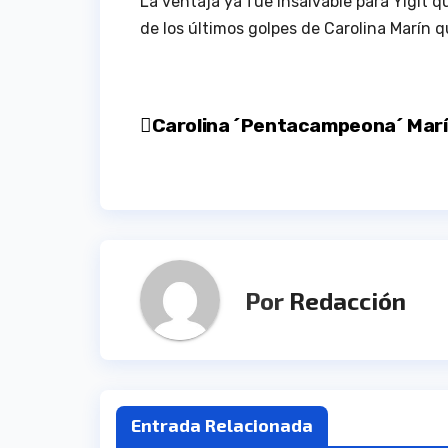
La ventaja ya fue insalvable para Yigit 
de los últimos golpes de Carolina Marín q
Navegación
Carolina ´Pentacampeona´ Mar
de
entradas
Por
Redacción
Entrada Relacionada