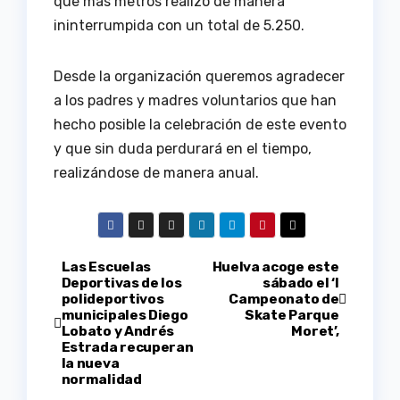
que más metros realizó de manera
ininterrumpida con un total de 5.250.
Desde la organización queremos agradecer
a los padres y madres voluntarios que han
hecho posible la celebración de este evento
y que sin duda perdurará en el tiempo,
realizándose de manera anual.
Navegación
Las Escuelas
Huelva acoge este
Deportivas de los
sábado el ‘I
polideportivos
Campeonato de
de
municipales Diego
Skate Parque
Lobato y Andrés
Moret’,
entradas
Estrada recuperan
la nueva
normalidad