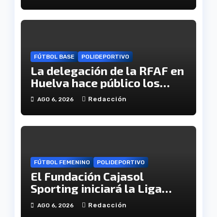
FÚTBOL BASE
POLIDEPORTIVO
La delegación de la RFAF en
Huelva hace público los
calendarios de la categoría
Redacción
AGO 6, 2026
juvenil
FÚTBOL FEMENINO
POLIDEPORTIVO
El Fundación Cajasol
Sporting iniciará la Liga
recibiendo al Cacereño
Redacción
AGO 6, 2026
Atlético