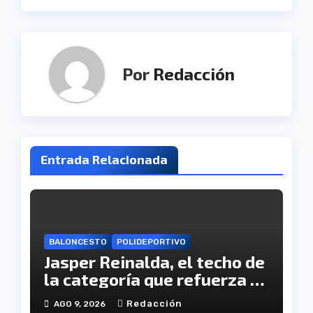
Por
Redacción
Entrada Relacionada
BALONCESTO
POLIDEPORTIVO
Jasper Reinalda, el techo de
la categoría que refuerza el
juego interior del CB. Onuba
Redacción
AGO 9, 2026