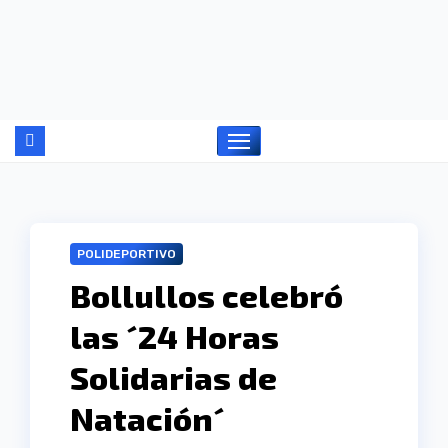
Ir
al
contenido
POLIDEPORTIVO
Bollullos celebró
las ´24 Horas
Solidarias de
Natación´