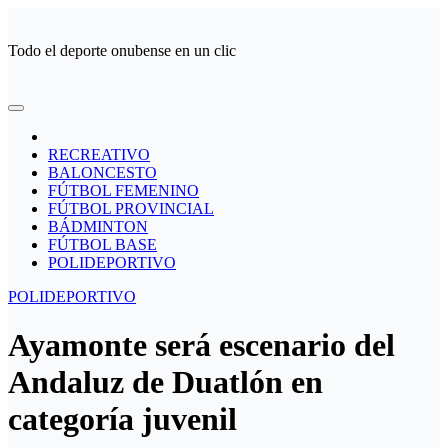
Ir
al
Todo el deporte onubense en un clic
contenido
RECREATIVO
BALONCESTO
FÚTBOL FEMENINO
FÚTBOL PROVINCIAL
BÁDMINTON
FÚTBOL BASE
POLIDEPORTIVO
POLIDEPORTIVO
Ayamonte será escenario del
Andaluz de Duatlón en
categoría juvenil