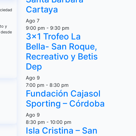
Cartaya
ociedad
Ago
7
to y
9:00 pm
-
9:30 pm
n desde
3×1 Trofeo La
Bella- San Roque,
Recreativo y Betis
Dep
Ago
9
7:00 pm
-
8:30 pm
Fundación Cajasol
Sporting – Córdoba
Ago
9
8:30 pm
-
10:00 pm
Isla Cristina – San