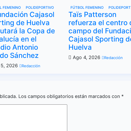
L FEMENINO
POLIDEPORTIVO
FÚTBOL FEMENINO
POLIDEPORT
undación Cajasol
Taïs Patterson
ting de Huelva
refuerza el centro 
utará la Copa de
campo del Fundac
lucía en el
Cajasol Sporting d
dio Antonio
Huelva
edo Sánchez
Ago 4, 2026
Redacción
5, 2026
Redacción
blicada.
Los campos obligatorios están marcados con
*