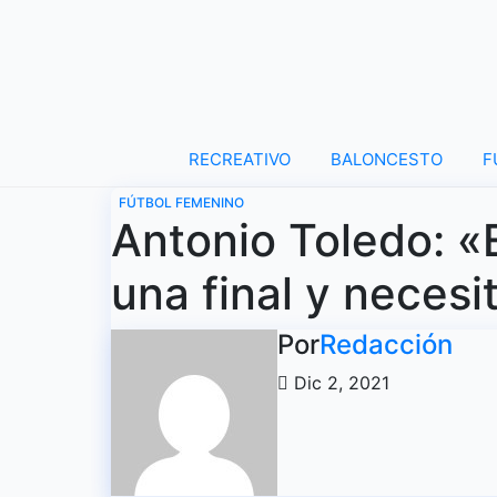
Ir
al
contenido
RECREATIVO
BALONCESTO
F
FÚTBOL FEMENINO
Antonio Toledo: «E
una final y necesi
Por
Redacción
Dic 2, 2021