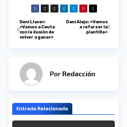
Navegación
Dani Llacer:
Dani Alejo: «Vamos
«Vamos a Ceuta
a reforzar la
con la ilusión de
plantilla»
de
volver a ganar»
entradas
Por
Redacción
Entrada Relacionada