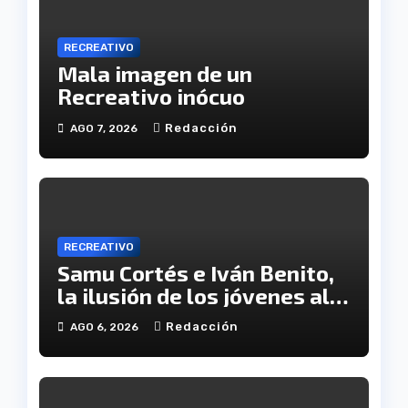
RECREATIVO
Mala imagen de un
Recreativo inócuo
Redacción
AGO 7, 2026
RECREATIVO
Samu Cortés e Iván Benito,
la ilusión de los jóvenes al
servicio del Decano
Redacción
AGO 6, 2026