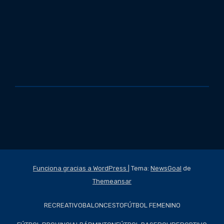
Funciona gracias a WordPress
|
Tema:
NewsGoal
de
Themeansar
RECREATIVO
BALONCESTO
FÚTBOL FEMENINO