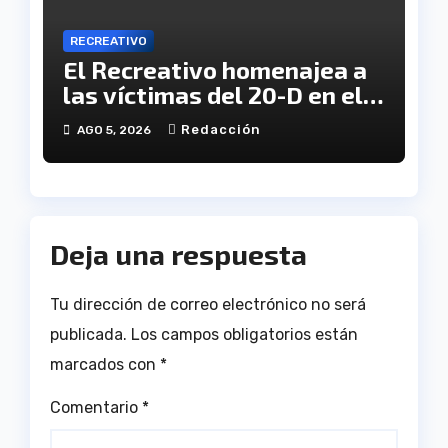
RECREATIVO
El Recreativo homenajea a
las víctimas del 20-D en el
XX aniversario de la
Redacción
AGO 5, 2026
tragedia
Deja una respuesta
Tu dirección de correo electrónico no será
publicada.
Los campos obligatorios están
marcados con
*
Comentario
*