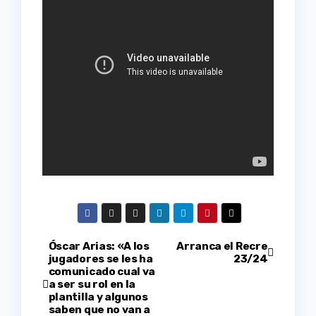
Navegación
Óscar Arias: «A los
Arranca el Recre
jugadores se les ha
23/24
comunicado cual va
de
a ser su rol en la
plantilla y algunos
entradas
saben que no van a