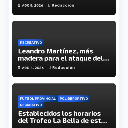
XX aniversario de la
Redacción
AGO 5, 2026
tragedia
RECREATIVO
Leandro Martínez, más
madera para el ataque del
Decano
Redacción
AGO 4, 2026
FÚTBOL PROVINCIAL
POLIDEPORTIVO
RECREATIVO
Establecidos los horarios
del Trofeo La Bella de este
viernes