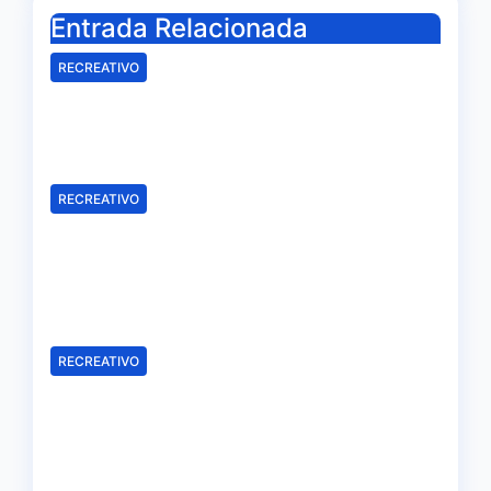
Entrada Relacionada
RECREATIVO
Mala imagen de un Recreativo
inócuo
Ago 7, 2026
Redacción
RECREATIVO
Samu Cortés e Iván Benito, la
ilusión de los jóvenes al
servicio del Decano
Ago 6, 2026
Redacción
RECREATIVO
El Recreativo homenajea a las
víctimas del 20-D en el XX
aniversario de la tragedia
Ago 5, 2026
Redacción