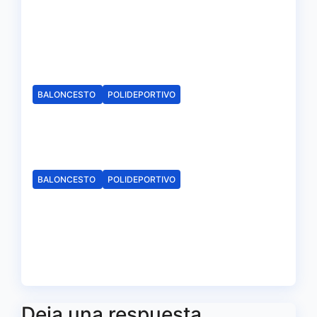
Jasper Reinalda, el techo de la
categoría que refuerza el juego
interior del CB. Onuba
Ago 9, 2026
Redacción
BALONCESTO
POLIDEPORTIVO
Arranca la campaña de
abonados del C.B. Onuba
Ago 4, 2026
Redacción
BALONCESTO
POLIDEPORTIVO
El CB Onuba ya conoce su
calendario de Liga en Tercera
FEB
Jul 27, 2026
Redacción
Deja una respuesta