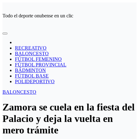
Ir
al
Todo el deporte onubense en un clic
contenido
RECREATIVO
BALONCESTO
FÚTBOL FEMENINO
FÚTBOL PROVINCIAL
BÁDMINTON
FÚTBOL BASE
POLIDEPORTIVO
BALONCESTO
Zamora se cuela en la fiesta del
Palacio y deja la vuelta en
mero trámite