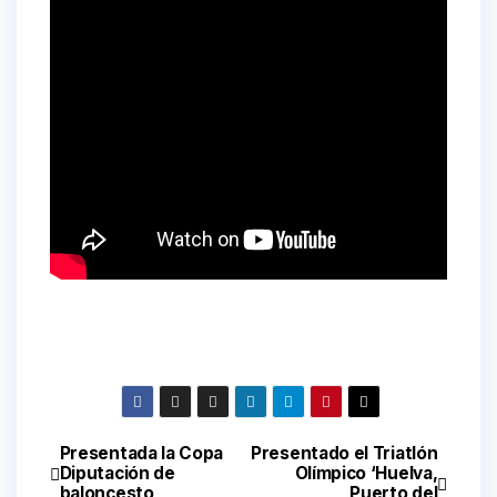
Presentada la Copa
Presentado el Triatlón
Navegación
Diputación de
Olímpico ‘Huelva,
baloncesto
Puerto del