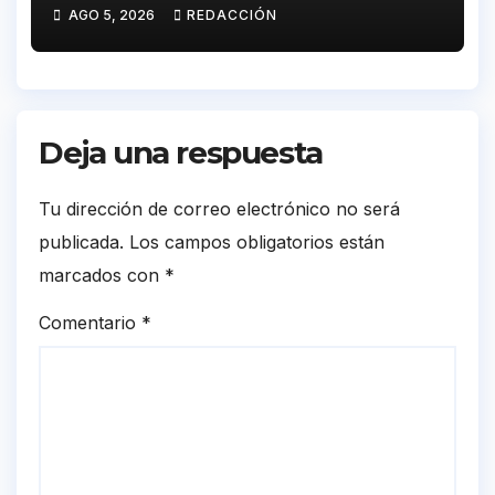
de Andalucía en el Estadio
AGO 5, 2026
REDACCIÓN
Antonio Toledo Sánchez
Deja una respuesta
Tu dirección de correo electrónico no será
publicada.
Los campos obligatorios están
marcados con
*
Comentario
*