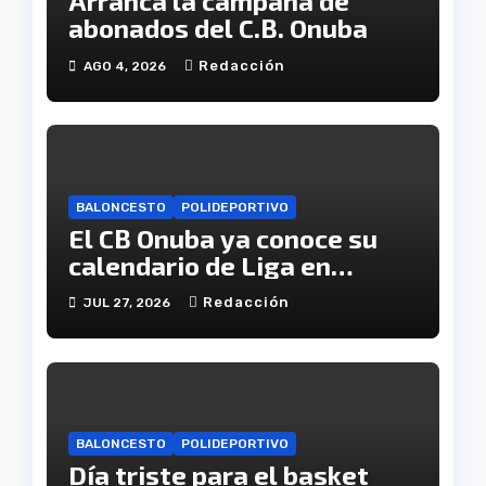
Arranca la campaña de
abonados del C.B. Onuba
Redacción
AGO 4, 2026
BALONCESTO
POLIDEPORTIVO
El CB Onuba ya conoce su
calendario de Liga en
Tercera FEB
Redacción
JUL 27, 2026
BALONCESTO
POLIDEPORTIVO
Día triste para el basket