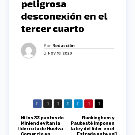
peligrosa
desconexión en el
tercer cuarto
Por
Redacción
NOV 18, 2023
Navegación
Ni los 33 puntos de
Buckingham y
Minlend evitan la
Paukestè imponen
derrota de Huelva
la ley del líder en el
de
Comercio en
Estrada ante un