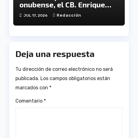
onubense, el CB. Enrique
Benítez cesa en su
Redacción
JUL 17, 2026
actividad como club
Deja una respuesta
Tu dirección de correo electrónico no será
publicada.
Los campos obligatorios están
marcados con
*
Comentario
*