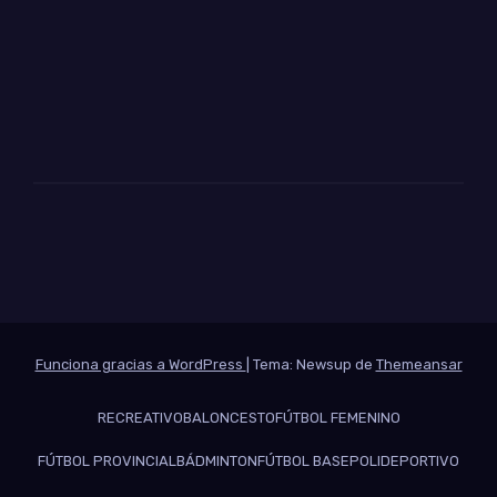
Funciona gracias a WordPress
|
Tema: Newsup de
Themeansar
RECREATIVO
BALONCESTO
FÚTBOL FEMENINO
FÚTBOL PROVINCIAL
BÁDMINTON
FÚTBOL BASE
POLIDEPORTIVO