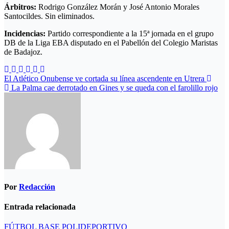
Árbitros:
Rodrigo González Morán y José Antonio Morales
Santocildes. Sin eliminados.
Incidencias:
Partido correspondiente a la 15ª jornada en el grupo
DB de la Liga EBA disputado en el Pabellón del Colegio Maristas
de Badajoz.
Navegación
El Atlético Onubense ve cortada su línea ascendente en Utrera
La Palma cae derrotado en Gines y se queda con el farolillo rojo
de
entradas
Por
Redacción
Entrada relacionada
FÚTBOL BASE
POLIDEPORTIVO