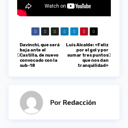
Navegación
Davinchi, que será
Luis Alcalde: «Feliz
baja ante el
por el gol y por
Castilla, de nuevo
sumar tres puntos
de
convocado con la
que nos dan
sub-18
tranquilidad»
entradas
Por
Redacción