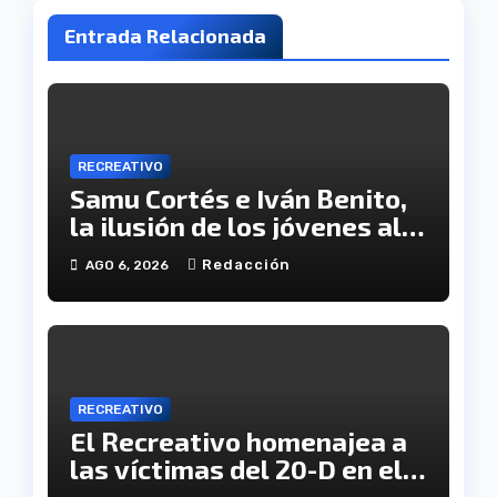
Entrada Relacionada
RECREATIVO
Samu Cortés e Iván Benito,
la ilusión de los jóvenes al
servicio del Decano
Redacción
AGO 6, 2026
RECREATIVO
El Recreativo homenajea a
las víctimas del 20-D en el
XX aniversario de la