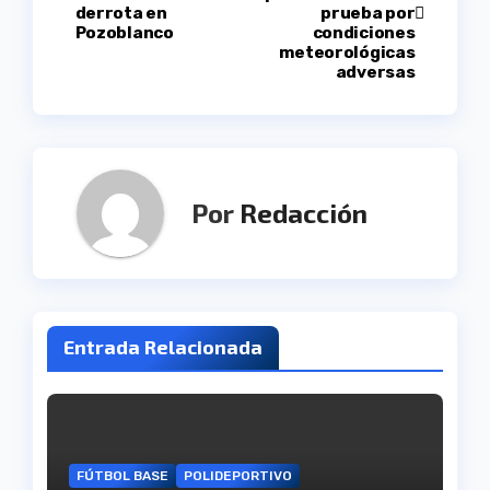
de
derrota en
prueba por
Pozoblanco
condiciones
entradas
meteorológicas
adversas
Por
Redacción
Entrada Relacionada
FÚTBOL BASE
POLIDEPORTIVO