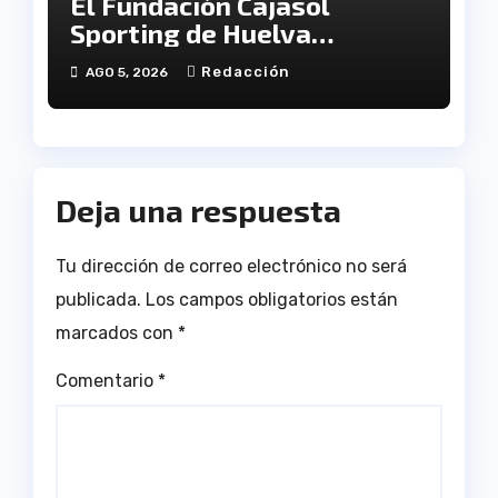
El Fundación Cajasol
Sporting de Huelva
disputará la Copa de
Redacción
AGO 5, 2026
Andalucía en el Estadio
Antonio Toledo Sánchez
Deja una respuesta
Tu dirección de correo electrónico no será
publicada.
Los campos obligatorios están
marcados con
*
Comentario
*