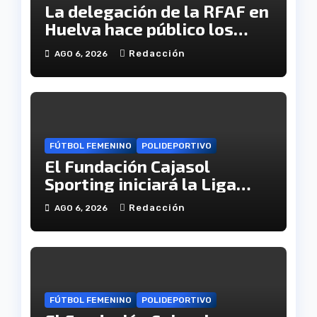
La delegación de la RFAF en
Huelva hace público los
calendarios de la categoría
Redacción
AGO 6, 2026
juvenil
FÚTBOL FEMENINO
POLIDEPORTIVO
El Fundación Cajasol
Sporting iniciará la Liga
recibiendo al Cacereño
Redacción
AGO 6, 2026
Atlético
FÚTBOL FEMENINO
POLIDEPORTIVO