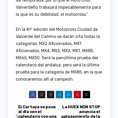
de temporada, por lo que el Moto Club
Valverdeño trabajará impecablemente para
la que es su debilidad, el motocross.”
En la 41ª edición del Motocross Ciudad de
Valverde del Camino se darán cita todas la
categorías: MX2 Aficionados, MX1
Aficionados, MX4, MX3, MX2, MX1, MX85,
MX65, MX50. Será la penúltima prueba del
calendario del andaluz, pero será la última
prueba para la categoría de MX85, en la que
conoceremos allí al campeón.
Navegación
El Cartaya se pone
La HUEX NON STOP
al día con el
anuncia el
calendario con una
aplazamiento de la