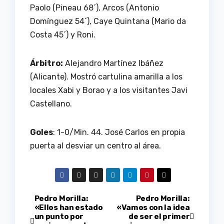
Paolo (Pineau 68´), Arcos (Antonio
Domínguez 54´), Caye Quintana (Mario da
Costa 45´) y Roni.
Árbitro:
Alejandro Martínez Ibáñez
(Alicante). Mostró cartulina amarilla a los
locales Xabi y Borao y a los visitantes Javi
Castellano.
Goles
: 1-0/Min. 44. José Carlos en propia
puerta al desviar un centro al área.
Navegación
Pedro Morilla:
Pedro Morilla:
«Ellos han estado
«Vamos con la idea
un punto por
de ser el primer
de