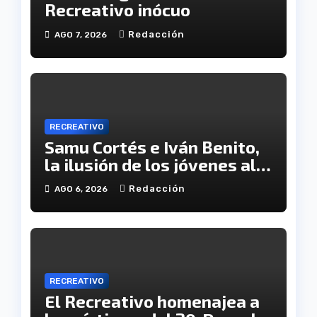
Recreativo inócuo
Redacción
AGO 7, 2026
RECREATIVO
Samu Cortés e Iván Benito,
la ilusión de los jóvenes al
servicio del Decano
Redacción
AGO 6, 2026
RECREATIVO
El Recreativo homenajea a