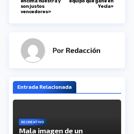
encima nuestra y
equipo que gane en
son justos
Yecla»
entradas
vencedores»
Por
Redacción
Entrada Relacionada
RECREATIVO
Mala imagen de un