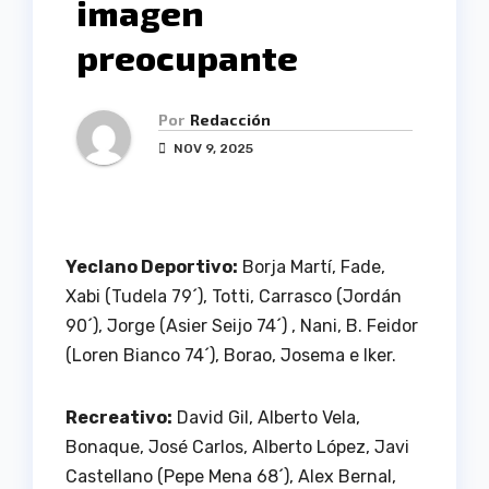
imagen
preocupante
Por
Redacción
NOV 9, 2025
Yeclano Deportivo:
Borja Martí, Fade,
Xabi (Tudela 79´), Totti, Carrasco (Jordán
90´), Jorge (Asier Seijo 74´) , Nani, B. Feidor
(Loren Bianco 74´), Borao, Josema e Iker.
Recreativo:
David Gil, Alberto Vela,
Bonaque, José Carlos, Alberto López, Javi
Castellano (Pepe Mena 68´), Alex Bernal,