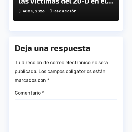
las víctimas del 20-D en el
XX aniversario de la
Redacción
AGO 5, 2026
tragedia
Deja una respuesta
Tu dirección de correo electrónico no será
publicada.
Los campos obligatorios están
marcados con
*
Comentario
*