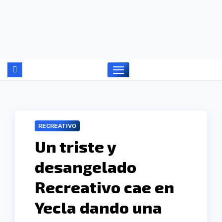
Ir
al
contenido
RECREATIVO
Un triste y
desangelado
Recreativo cae en
Yecla dando una