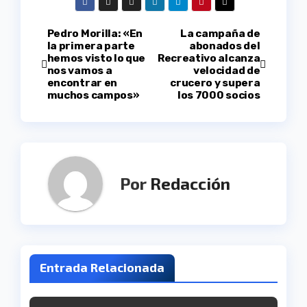
Navegación
Pedro Morilla: «En
La campaña de
la primera parte
abonados del
hemos visto lo que
Recreativo alcanza
de
nos vamos a
velocidad de
encontrar en
crucero y supera
entradas
muchos campos»
los 7000 socios
Por
Redacción
Entrada Relacionada