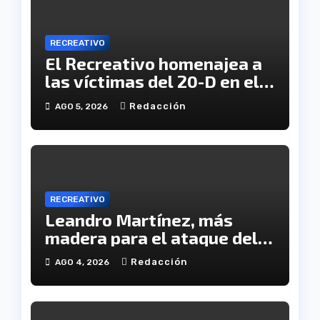
RECREATIVO
El Recreativo homenajea a
las víctimas del 20-D en el
XX aniversario de la
Redacción
AGO 5, 2026
tragedia
RECREATIVO
Leandro Martínez, más
madera para el ataque del
Decano
Redacción
AGO 4, 2026