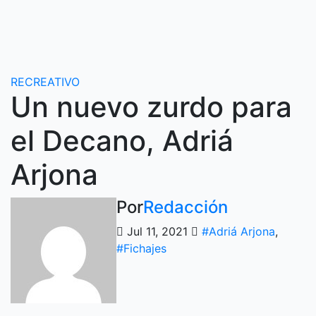
Ir
al
contenido
RECREATIVO
Un nuevo zurdo para
el Decano, Adriá
Arjona
Por
Redacción
Jul 11, 2021
#Adriá Arjona
,
#Fichajes