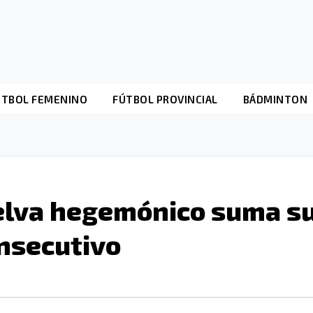
ÚTBOL FEMENINO
FÚTBOL PROVINCIAL
BÁDMINTON
elva hegemónico suma s
onsecutivo