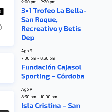
9:00 pm
-
9:30 pm
3×1 Trofeo La Bella-
San Roque,
o
Recreativo y Betis
r
Dep
Ago
9
7:00 pm
-
8:30 pm
Fundación Cajasol
Sporting – Córdoba
Ago
9
8:30 pm
-
10:00 pm
Isla Cristina – San