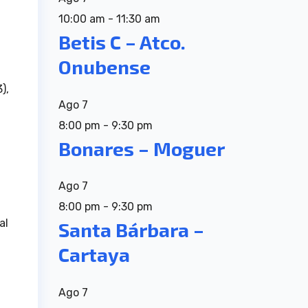
10:00 am
-
11:30 am
Betis C – Atco.
Onubense
),
Ago
7
8:00 pm
-
9:30 pm
Bonares – Moguer
Ago
7
8:00 pm
-
9:30 pm
al
Santa Bárbara –
Cartaya
Ago
7