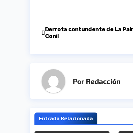
Navegación
Derrota contundente de La Pal
Conil
de
entradas
Por
Redacción
Entrada Relacionada