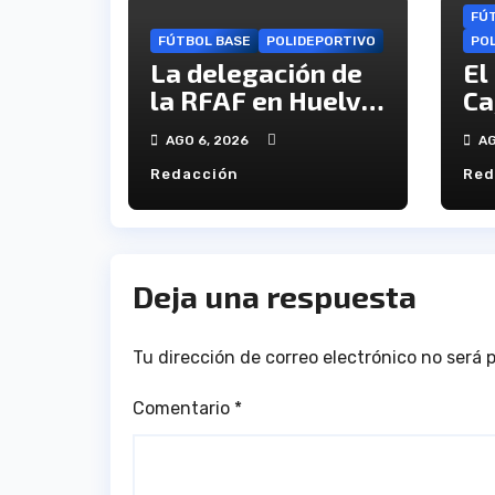
FÚ
FÚTBOL BASE
POLIDEPORTIVO
PO
La delegación de
El
la RFAF en Huelva
Ca
hace público los
in
AGO 6, 2026
AG
calendarios de la
re
Redacción
Red
categoría juvenil
Ca
Deja una respuesta
Tu dirección de correo electrónico no será 
Comentario
*