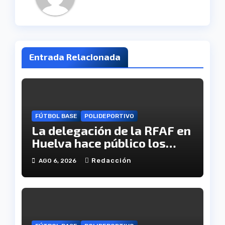
Entrada Relacionada
FÚTBOL BASE
POLIDEPORTIVO
La delegación de la RFAF en
Huelva hace público los
calendarios de la categoría
Redacción
AGO 6, 2026
juvenil