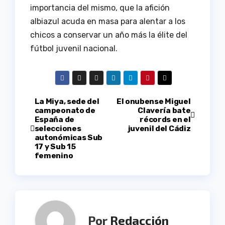
importancia del mismo, que la afición
albiazul acuda en masa para alentar a los
chicos a conservar un año más la élite del
fútbol juvenil nacional.
Navegación
La Miya, sede del
El onubense Miguel
campeonato de
Clavería bate
España de
récords en el
de
selecciones
juvenil del Cádiz
autonómicas Sub
entradas
17 y Sub 15
femenino
Por
Redacción