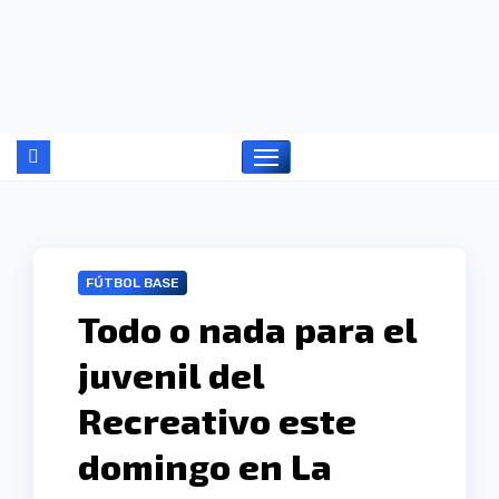
Ir
al
contenido
FÚTBOL BASE
Todo o nada para el
juvenil del
Recreativo este
domingo en La