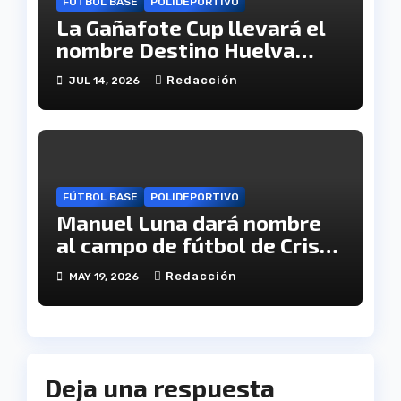
FÚTBOL BASE
POLIDEPORTIVO
La Gañafote Cup llevará el
nombre Destino Huelva
para reforzar la proyección
Redacción
JUL 14, 2026
internacional de la
provincia
FÚTBOL BASE
POLIDEPORTIVO
Manuel Luna dará nombre
al campo de fútbol de Cristo
Pobre
Redacción
MAY 19, 2026
Deja una respuesta