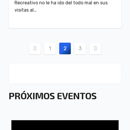
Recreativo no le ha ido del todo mal en sus
visitas al…
Paginación
1
2
3
de
entradas
PRÓXIMOS EVENTOS