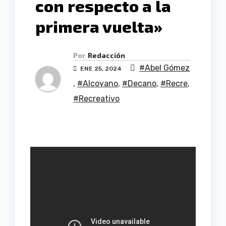
con respecto a la
primera vuelta»
Por
Redacción
#Abel Gómez
ENE 25, 2024
,
#Alcoyano
,
#Decano
,
#Recre
,
#Recreativo