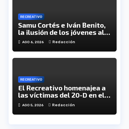
RECREATIVO
Samu Cortés e Iván Benito,
la ilusión de los jóvenes al
servicio del Decano
Redacción
AGO 6, 2026
RECREATIVO
El Recreativo homenajea a
las víctimas del 20-D en el
XX aniversario de la
Redacción
AGO 5, 2026
tragedia