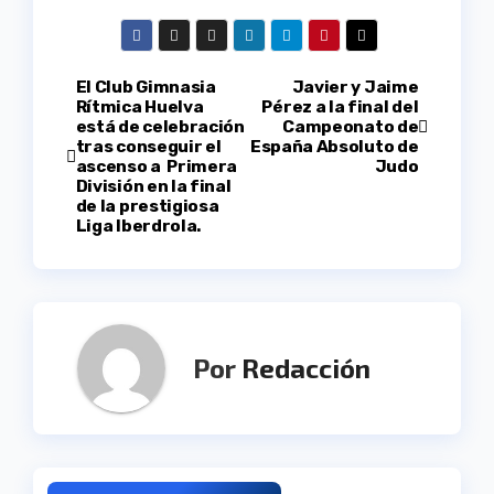
Navegación
El Club Gimnasia
Javier y Jaime
Rítmica Huelva
Pérez a la final del
está de celebración
Campeonato de
de
tras conseguir el
España Absoluto de
ascenso a Primera
Judo
entradas
División en la final
de la prestigiosa
Liga Iberdrola.
Por
Redacción