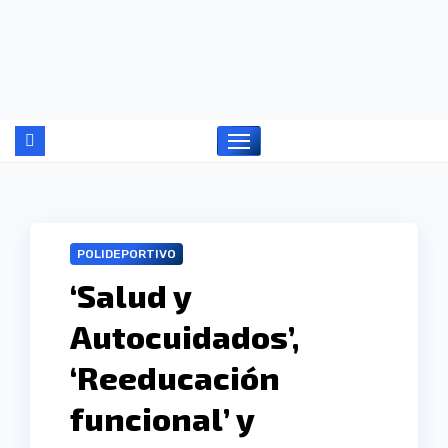
Ir
al
contenido
POLIDEPORTIVO
‘Salud y
Autocuidados’,
‘Reeducación
funcional’ y