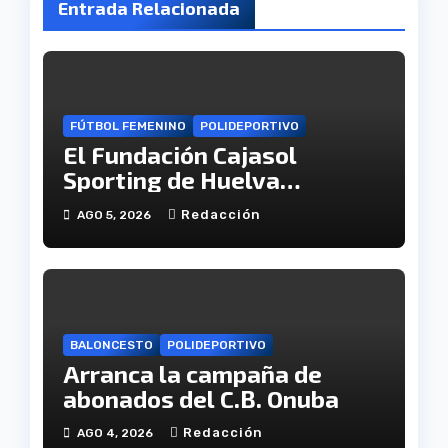
Entrada Relacionada
FÚTBOL FEMENINO
POLIDEPORTIVO
El Fundación Cajasol
Sporting de Huelva
disputará la Copa de
Redacción
AGO 5, 2026
Andalucía en el Estadio
Antonio Toledo Sánchez
BALONCESTO
POLIDEPORTIVO
Arranca la campaña de
abonados del C.B. Onuba
Redacción
AGO 4, 2026