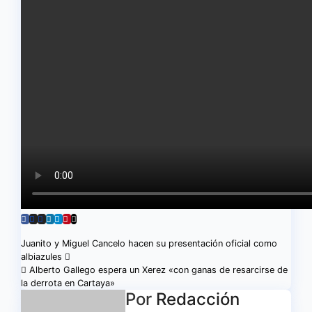
Navegación
Juanito y Miguel Cancelo hacen su presentación oficial como
albiazules
de
Alberto Gallego espera un Xerez «con ganas de resarcirse de
la derrota en Cartaya»
entradas
Por
Redacción