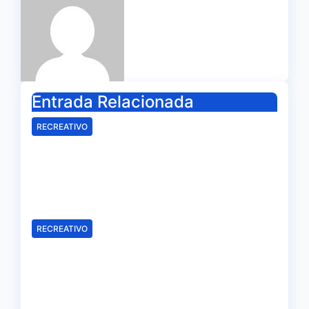
Entrada Relacionada
RECREATIVO
Samu Cortés e Iván Benito, la
ilusión de los jóvenes al
servicio del Decano
Ago 6, 2026
Redacción
RECREATIVO
El Recreativo homenajea a las
víctimas del 20-D en el XX
aniversario de la tragedia
Ago 5, 2026
Redacción