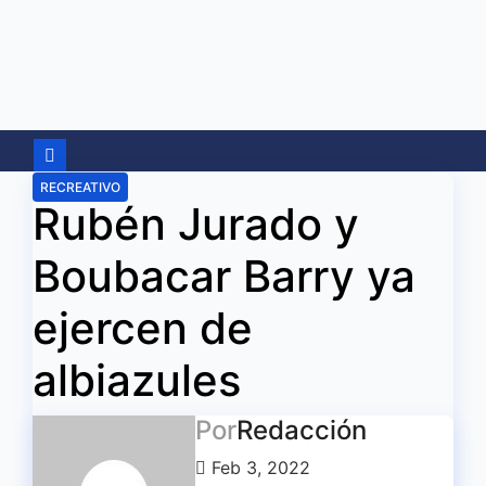
Ir
al
contenido
RECREATIVO
Rubén Jurado y
Boubacar Barry ya
ejercen de
albiazules
Por
Redacción
Feb 3, 2022