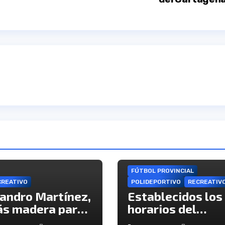
FÚTBOL PROVINCIAL
CREATIVO
POLIDEPORTIVO
RECREATIV
andro Martínez,
Establecidos los
s madera para
horarios del
 ataque del
Trofeo La Bella 