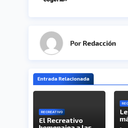
de
entradas
Por
Redacción
Entrada Relacionada
RE
Le
RECREATIVO
má
El Recreativo
el
homenajea a las