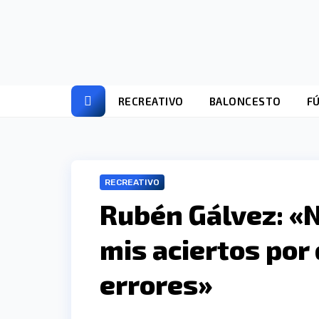
Ir
al
contenido
RECREATIVO
BALONCESTO
F
RECREATIVO
Rubén Gálvez: «
mis aciertos por
errores»