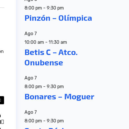
8:00 pm
-
9:30 pm
Pinzón – Olímpica
Ago
7
10:00 am
-
11:30 am
Betis C – Atco.
en
Onubense
Ago
7
8:00 pm
-
9:30 pm
Bonares – Moguer
Ago
7
n
8:00 pm
-
9:30 pm
l
a