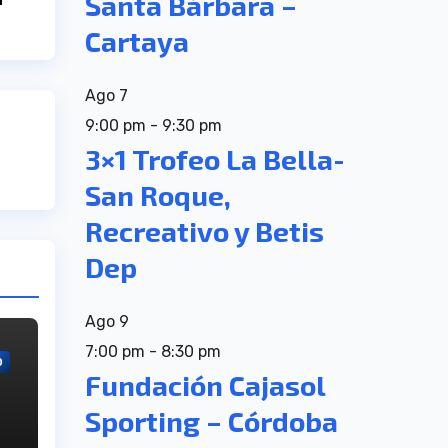
Santa Bárbara –
Cartaya
Ago
7
9:00 pm
-
9:30 pm
3×1 Trofeo La Bella-
San Roque,
Recreativo y Betis
Dep
Ago
9
7:00 pm
-
8:30 pm
O
Fundación Cajasol
Sporting – Córdoba
de