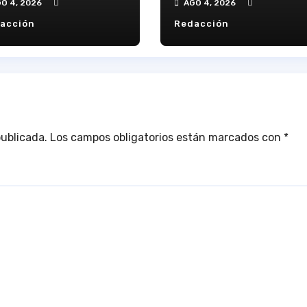
O 4, 2026
AGO 4, 2026
cano
este viernes
acción
Redacción
publicada.
Los campos obligatorios están marcados con
*