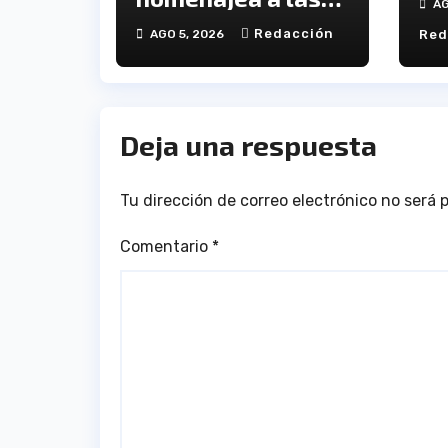
AG
De
víctimas del 20-D
Redacción
AGO 5, 2026
Red
en el XX
aniversario de la
tragedia
Deja una respuesta
Tu dirección de correo electrónico no será 
Comentario
*