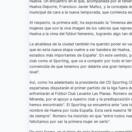
Huelva. Un encuentro en el que, acompañada por el tenie
Huelva Deporte, Francisco Javier Muñoz, y la concejala d
municipal de cara a la nueva temporada, que comienza e
Al respecto, la primera edil, ha expresado la “inmensa a
mujeres que son la viva imagen de los valores que repres
Huelva a la cima del fútbol femenino, logrando algo tan dif
La alcaldesa de la ciudad también ha querido poner en val
que en esta nueva etapa vuelve a ser bandera de Huelva, y
estadios más importantes de España”. En este sentido, p
club como el Sporting, que va a competir por todo el terri
convencida de que tenemos por delante una gran tempora
nivel”.
Así, como ha adelantado la presidenta del CD Sporting Cl
espartanas disputarán el primer partido de la liga fuera 
enfrentarán al Fútbol Club Levante Las Planas. Romero s
Miranda, por el apoyo a nuestro club y la predisposición
hemos encontrado”. El Sporting se encuentra ante “una t
nombre de Huelva por toda España. Esta será nuestra 18 
de siempre”. Romero ha insistido en que “entre todos nu
felicitamos por ser la primera mujer en serlo”.
De esta forma, en el inicio de esta ilusionante y compet