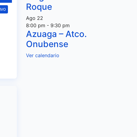
Roque
IVO
Ago
22
del
8:00 pm
-
9:30 pm
Azuaga – Atco.
ión
e
Onubense
Ver calendario