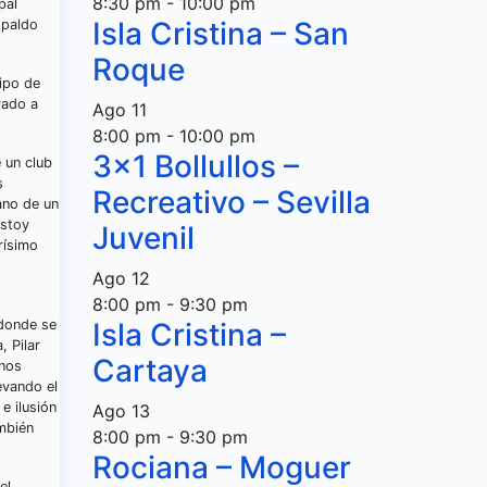
8:30 pm
-
10:00 pm
pal
Isla Cristina – San
spaldo
Roque
uipo de
vado a
Ago
11
8:00 pm
-
10:00 pm
3×1 Bollullos –
 un club
s
Recreativo – Sevilla
ano de un
estoy
Juvenil
rísimo
Ago
12
8:00 pm
-
9:30 pm
 donde se
Isla Cristina –
 Pilar
Cartaya
 nos
evando el
e ilusión
Ago
13
mbién
8:00 pm
-
9:30 pm
Rociana – Moguer
el