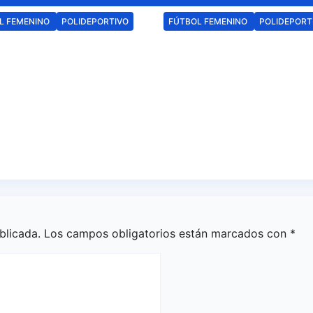
L FEMENINO
POLIDEPORTIVO
FÚTBOL FEMENINO
POLIDEPORT
undación Cajasol
Taïs Patterson
ting de Huelva
refuerza el centro 
utará la Copa de
campo del Fundac
lucía en el
Cajasol Sporting d
dio Antonio
Huelva
edo Sánchez
Ago 4, 2026
Redacción
5, 2026
Redacción
blicada.
Los campos obligatorios están marcados con
*