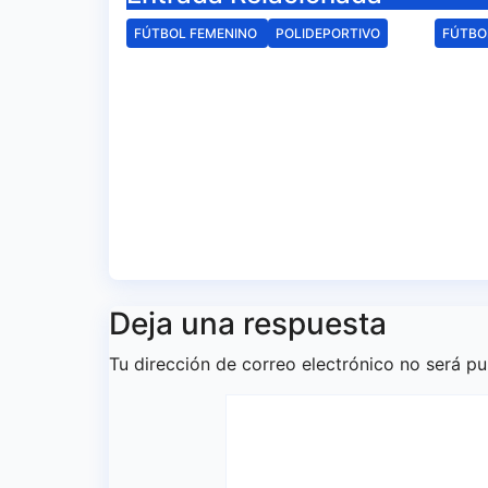
FÚTBOL FEMENINO
POLIDEPORTIVO
FÚTBO
El Fundación Cajasol
El F
Sporting iniciará la
Spor
Liga recibiendo al
disp
Cacereño Atlético
Anda
Esta
Ago 6, 2026
Redacción
Tol
Ago 
Deja una respuesta
Tu dirección de correo electrónico no será pu