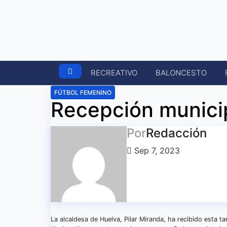
Ir
al
contenido
RECREATIVO
BALONCESTO
FÚTBOL FEMENINO
Recepción municip
Por
Redacción
Sep 7, 2023
La alcaldesa de Huelva, Pilar Miranda, ha recibido esta ta