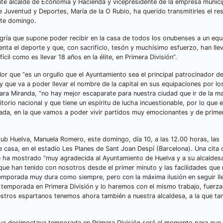
nte alcalde de Economía y Hacienda y vicepresidente de la empresa munici
e Juventud y Deportes, María de la O Rubio, ha querido transmitirles el re
ste domingo.
legría que supone poder recibir en la casa de todos los onubenses a un eq
enta el deporte y que, con sacrificio, tesón y muchísimo esfuerzo, han lle
ícil como es llevar 18 años en la élite, en Primera División”.
or que “es un orgullo que el Ayuntamiento sea el principal patrocinador de
 que va a poder llevar el nombre de la capital en sus equipaciones por lo
ara Miranda, “no hay mejor escaparate para nuestra ciudad que ir de la m
torio nacional y que tiene un espíritu de lucha incuestionable, por lo que 
da, en la que vamos a poder vivir partidos muy emocionantes y de prime
ub Huelva, Manuela Romero, este domingo, día 10, a las 12.00 horas, las
de casa, en el estadio Les Planes de Sant Joan Despí (Barcelona). Una cita
e ha mostrado “muy agradecida al Ayuntamiento de Huelva y a su alcaldesa,
 que han tenido con nosotros desde el primer minuto y las facilidades que
emporada muy dura como siempre, pero con la máxima ilusión en seguir ll
temporada en Primera División y lo haremos con el mismo trabajo, fuerza 
estros espartanos tenemos ahora también a nuestra alcaldesa, a la que ta
itiva decimoctava temporada en Primera División será el momento para que 