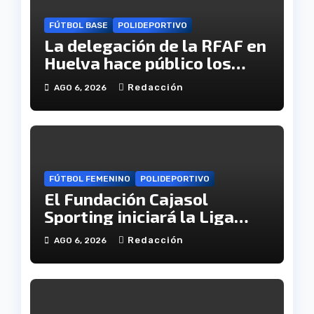
FÚTBOL BASE
POLIDEPORTIVO
La delegación de la RFAF en
Huelva hace público los
calendarios de la categoría
Redacción
AGO 6, 2026
juvenil
FÚTBOL FEMENINO
POLIDEPORTIVO
El Fundación Cajasol
Sporting iniciará la Liga
recibiendo al Cacereño
Redacción
AGO 6, 2026
Atlético