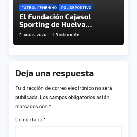
FÚTBOL FEMENINO
POLIDEPORTIVO
El Fundación Cajasol
Sporting de Huelva
disputará la Copa de
Redacción
AGO 5, 2026
Andalucía en el Estadio
Antonio Toledo Sánchez
Deja una respuesta
Tu dirección de correo electrónico no será
publicada.
Los campos obligatorios están
marcados con
*
Comentario
*