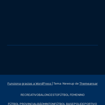
Funciona gracias a WordPress
|
Tema: Newsup de
Themeansar
RECREATIVO
BALONCESTO
FÚTBOL FEMENINO
FÚTBOL PROVINCIAL
BÁDMINTON
FÚTBOL BASE
POLIDEPORTIVO