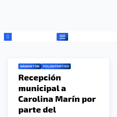
Ir
al
contenido
BÁDMINTON
POLIDEPORTIVO
Recepción
municipal a
Carolina Marín por
parte del