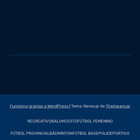
Funciona gracias a WordPress
|
Tema: Newsup de
Themeansar
RECREATIVO
BALONCESTO
FÚTBOL FEMENINO
FÚTBOL PROVINCIAL
BÁDMINTON
FÚTBOL BASE
POLIDEPORTIVO