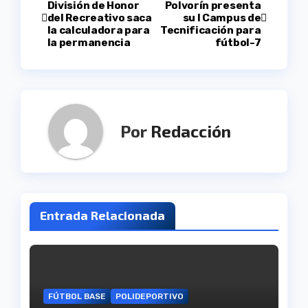
División de Honor
Polvorín presenta
del Recreativo saca
su I Campus de
de
la calculadora para
Tecnificación para
la permanencia
fútbol-7
entradas
Por
Redacción
Entrada Relacionada
FÚTBOL BASE
POLIDEPORTIVO