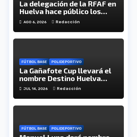
La delegación de la RFAF en
Huelva hace público los
calendarios de la categoría
Redacción
AGO 6, 2026
juvenil
FÚTBOL BASE
POLIDEPORTIVO
La Gañafote Cup llevará el
nombre Destino Huelva
para reforzar la proyección
Redacción
JUL 14, 2026
internacional de la
provincia
FÚTBOL BASE
POLIDEPORTIVO