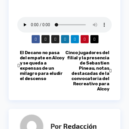
Navegación
El Decano no pasa
Cinco jugadores del
del empate en Alcoy
filial y la presencia
y se queda a
de Sebastien
de
expensas de un
Pineau, notas
milagro para eludir
destacadas de la
entradas
el descenso
convocatoria del
Recreativo para
Alcoy
Por
Redacción