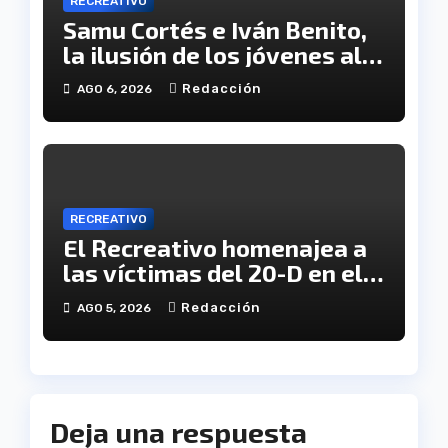
RECREATIVO
Samu Cortés e Iván Benito,
la ilusión de los jóvenes al
servicio del Decano
Redacción
AGO 6, 2026
RECREATIVO
El Recreativo homenajea a
las víctimas del 20-D en el
XX aniversario de la
Redacción
AGO 5, 2026
tragedia
Deja una respuesta